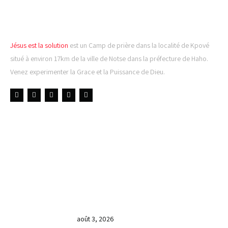
EST LA SOLUTION
Jésus est la solution
est un Camp de prière dans la localité de Kpové
situé à environ 17km de la ville de Notse dans la préfecture de Haho.
Venez experimenter la Grace et la Puissance de Dieu.
LIENS UTILES
DERNIÈRES NOUVELLES
𝐂𝐔𝐋𝐓𝐄 𝐃𝐎𝐌𝐈𝐍𝐈𝐂𝐀𝐋 & 𝐅𝐈𝐍 𝐃𝐄 𝐋𝐀
𝐆𝐑𝐀𝐍𝐃𝐄 𝐒𝐄́𝐀𝐍𝐂𝐄 𝐃𝐄 𝐏𝐑𝐈𝐄̀𝐑𝐄 𝐃𝐔
𝐌𝐎𝐈𝐒 𝐃𝐄 𝐉𝐔𝐈𝐋𝐋𝐄𝐓 𝟐𝟎𝟐𝟔
août 3, 2026