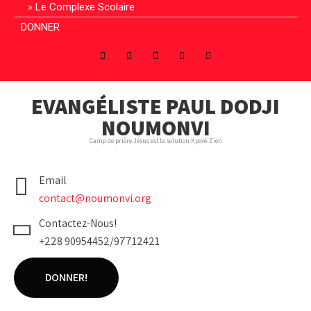
Le Complexe Scolaire
DONNER
EVANGÉLISTE PAUL DODJI
NOUMONVI
Camp de prière Jésus est la solution Kpové-Zion
Email
contact@noumonvi.org
Contactez-Nous!
+228 90954452/97712421
DONNER!