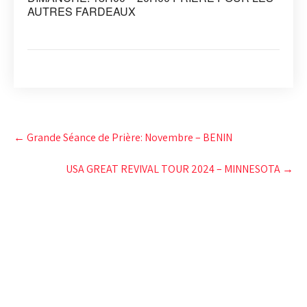
AUTRES FARDEAUX
Post
←
Grande Séance de Prière: Novembre – BENIN
navigation
USA GREAT REVIVAL TOUR 2024 – MINNESOTA
→
CAMP DE PRIÈRE JÉSUS