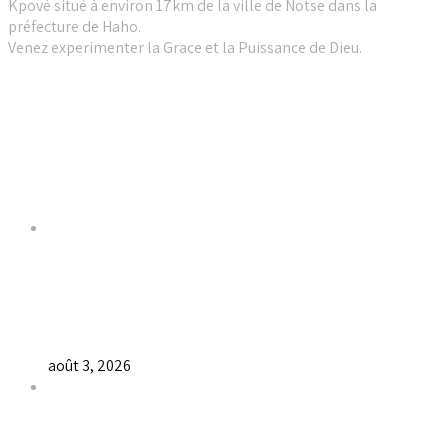
Kpové situé à environ 17km de la ville de Notse dans la
préfecture de Haho.
Venez experimenter la Grace et la Puissance de Dieu.
Liens utiles
Dernières Nouvelles
𝐂𝐔𝐋𝐓𝐄 𝐃𝐎𝐌𝐈𝐍𝐈𝐂𝐀𝐋 & 𝐅𝐈𝐍 𝐃𝐄 𝐋𝐀 𝐆𝐑𝐀𝐍𝐃𝐄
𝐒𝐄́𝐀𝐍𝐂𝐄 𝐃𝐄 𝐏𝐑𝐈𝐄̀𝐑𝐄 𝐃𝐔 𝐌𝐎𝐈𝐒 𝐃𝐄 𝐉𝐔𝐈𝐋𝐋𝐄𝐓 𝟐𝟎𝟐𝟔
août 3, 2026
𝐕𝐞𝐧𝐝𝐫𝐞𝐝𝐢, dans 𝐥𝐚 𝐠𝐫𝐚𝐧𝐝𝐞 𝐬𝐞́𝐚𝐧𝐜𝐞 𝐝𝐮 𝐦𝐨𝐢𝐬 𝐝𝐞 𝐉𝐮𝐢𝐥𝐥𝐞𝐭 𝟐𝟎𝟐𝟔,