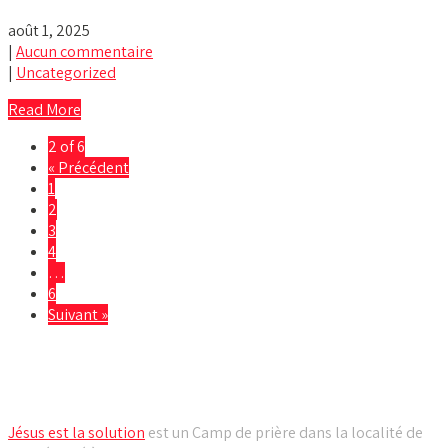
août 1, 2025
|
Aucun commentaire
|
Uncategorized
Read More
2 of 6
« Précédent
1
2
3
4
…
6
Suivant »
Camp de prière Jésus est la solution
Jésus est la solution
est un Camp de prière dans la localité de