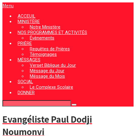
Menu
ACCEUIL
MINISTÈRE
Notre Ministère
NOS PROGRAMMES ET ACTIVITÉS
Évènements
PRIÈRE
Requêtes de Prières
Témoignages
MÉSSAGES
Verset Biblique du Jour
Méssage du Jour
Méssage du Mois
SOCIAL
Le Complexe Scolaire
DONNER
Evangéliste Paul Dodji
Noumonvi